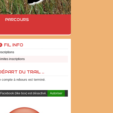
PARCOURS
FIL INFO
nscriptions
imites inscriptions
DÉPART DU TRAIL ...
e compte à rebours est terminé.
Facebook (like box) est désactivé.
Autoriser