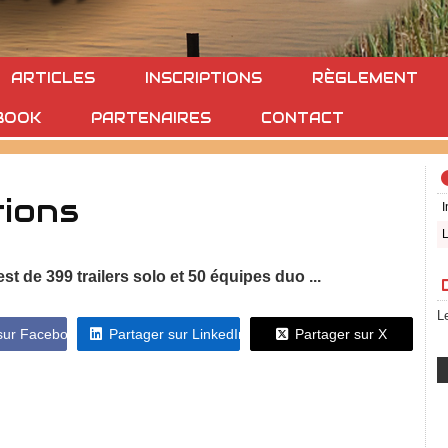
ARTICLES
INSCRIPTIONS
RÈGLEMENT
BOOK
PARTENAIRES
CONTACT
tions
I
L
est de 399 trailers solo et 50 équipes duo ...
L
 sur Facebook
Partager sur LinkedIn
Partager sur X